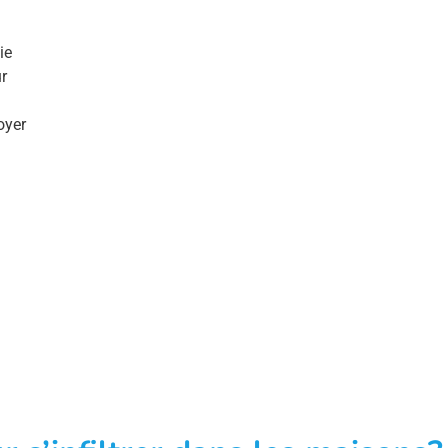
ie
r
oyer