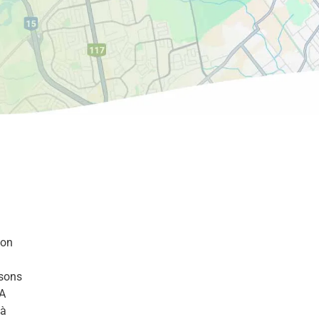
ion
ssons
AA
 à